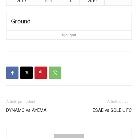
2019
min
1
2019
Ground
Djougou
Article précédent
Article suivant
DYNAMO vs AYEMA
ESAE vs SOLEIL FC