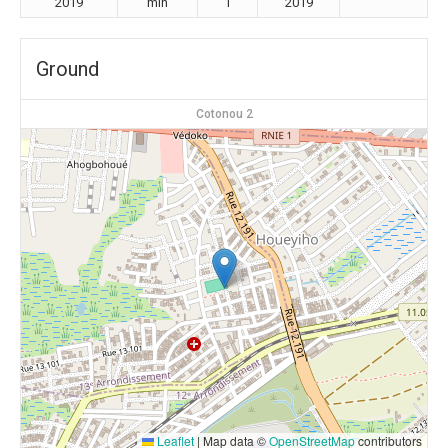
2019
min
1
2019
Ground
Cotonou 2
Leaflet
|
Map data ©
OpenStreetMap
contributors