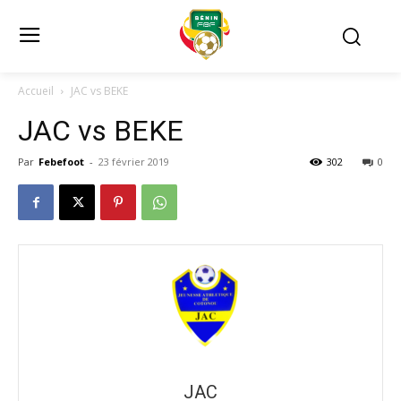
Accueil
JAC vs BEKE
JAC vs BEKE
Par
Febefoot
-
23 février 2019
302
0
JAC