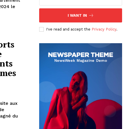
partement
2024 le
I WANT IN
I've read and accept the
Privacy Policy
.
orts
e
nts
mmes
site aux
de
pagné du