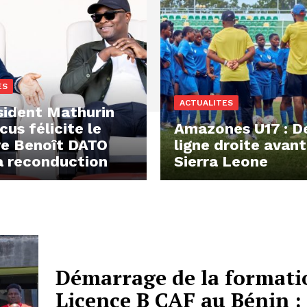
ES
ACTUALITES
sident Mathurin
us félicite le
Amazones U17 : D
re Benoît DATO
ligne droite avant
a reconduction
Sierra Leone
Démarrage de la formati
Licence B CAF au Bénin :