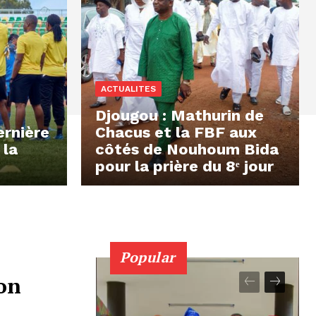
ACTUALITES
Djougou : Mathurin de
ernière
Chacus et la FBF aux
 la
côtés de Nouhoum Bida
pour la prière du 8ᵉ jour
Popular
on