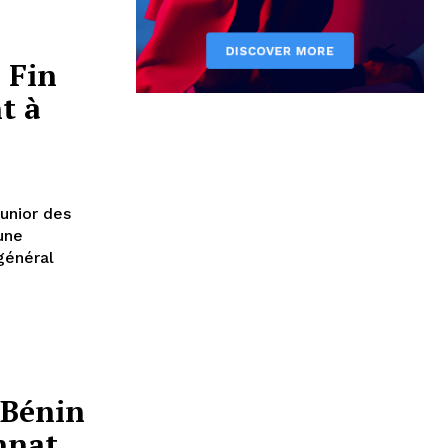
 Fin
t à
unior des
une
général
 Bénin
nnat