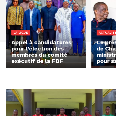
LA LIGUE
ACTUALIT
Appel à candidatures
Le pré
pour l’élection des
de Chac
membres du comité
minist
exécutif de la FBF
pour s