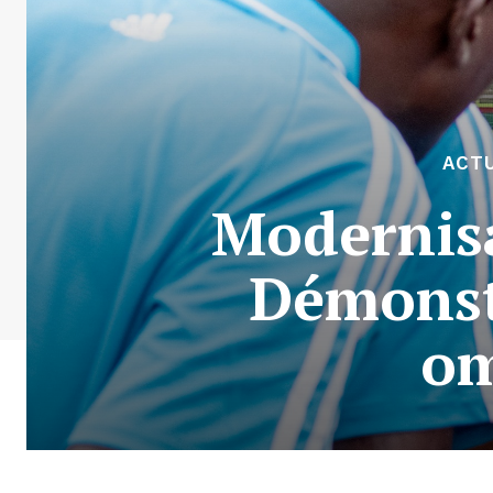
ACT
Modernisa
Démonst
om