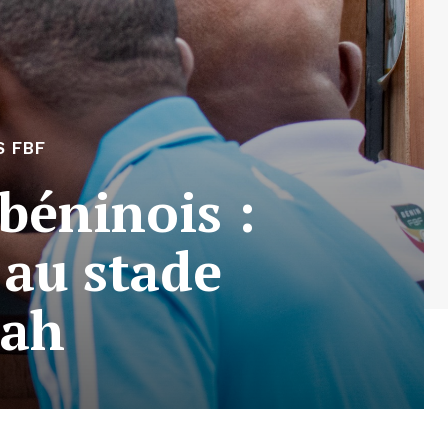
S FBF
béninois :
au stade
dah