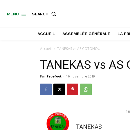
SEARCH
MENU
ACCUEIL
ASSEMBLÉE GÉNÉRALE
LA FB
Accueil
TANEKAS vs AS COTONOU
TANEKAS vs AS
Par
Febefoot
-
16 novembre 2019
16
TANEKAS