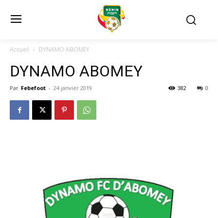
Accueil
DYNAMO ABOMEY
DYNAMO ABOMEY
Par
Febefoot
-
24 janvier 2019
382
0