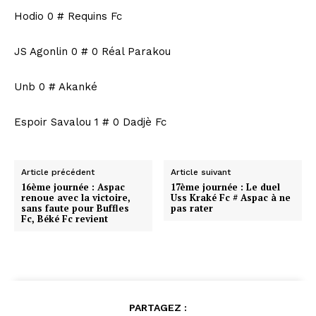
Hodio 0 # Requins Fc
JS Agonlin 0 # 0 Réal Parakou
Unb 0 # Akanké
Espoir Savalou 1 # 0 Dadjè Fc
Article précédent
Article suivant
16ème journée : Aspac
17ème journée : Le duel
renoue avec la victoire,
Uss Kraké Fc # Aspac à ne
sans faute pour Buffles
pas rater
Fc, Béké Fc revient
PARTAGEZ :