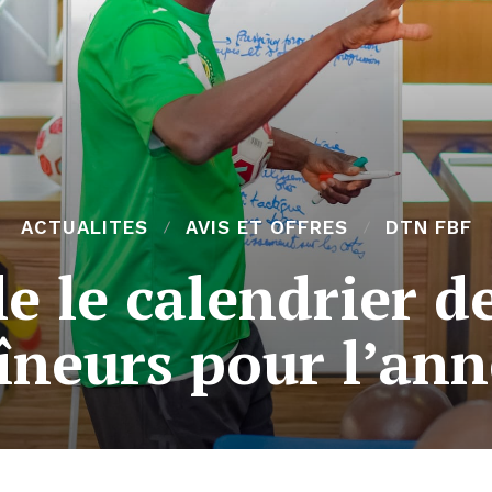
ACTUALITES
AVIS ET OFFRES
DTN FBF
le le calendrier d
îneurs pour l’an