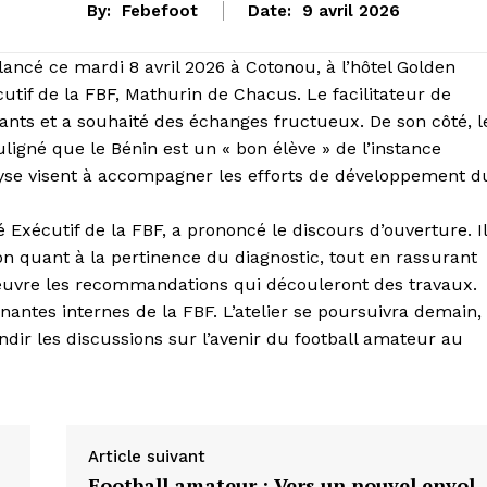
By:
Febefoot
Date:
9 avril 2026
 lancé ce mardi 8 avril 2026 à Cotonou, à l’hôtel Golden
tif de la FBF, Mathurin de Chacus. Le facilitateur de
ipants et a souhaité des échanges fructueux. De son côté, l
igné que le Bénin est un « bon élève » de l’instance
alyse visent à accompagner les efforts de développement d
é Exécutif de la FBF, a prononcé le discours d’ouverture. Il
ion quant à la pertinence du diagnostic, tout en rassurant
en œuvre les recommandations qui découleront des travaux.
nantes internes de la FBF. L’atelier se poursuivra demain,
dir les discussions sur l’avenir du football amateur au
Article suivant
Football amateur : Vers un nouvel envol