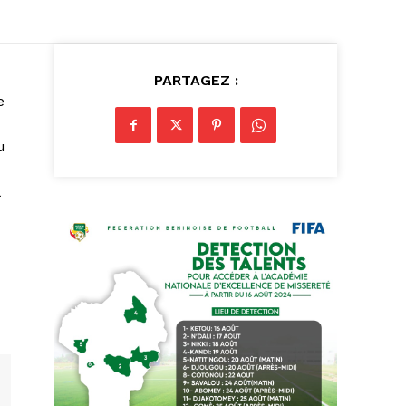
PARTAGEZ :
e
u