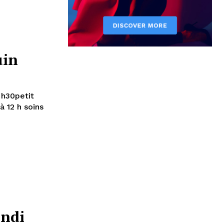
uin
 h30petit
à 12 h soins
undi