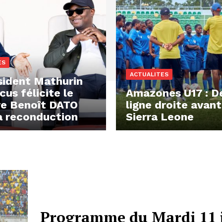
ES
ACTUALITES
sident Mathurin
us félicite le
Amazones U17 : D
re Benoît DATO
ligne droite avant
a reconduction
Sierra Leone
Programme du Mardi 11 