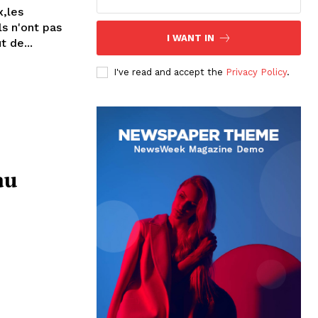
x,les
ls n'ont pas
I WANT IN
t de...
I've read and accept the
Privacy Policy
.
au