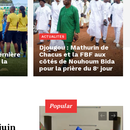
ACTUALITES
Djougou : Mathurin de
ernière
Chacus et la FBF aux
 la
côtés de Nouhoum Bida
pour la prière du 8ᵉ jour
Popular
juin