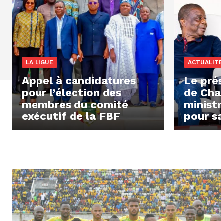
LA LIGUE
ACTUALIT
Appel à candidatures
Le pré
pour l’élection des
de Chac
membres du comité
minist
exécutif de la FBF
pour s