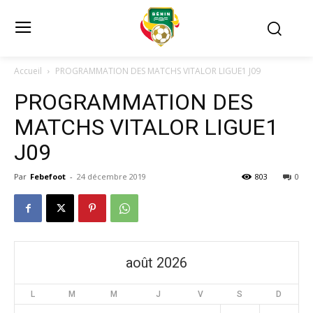
Accueil
PROGRAMMATION DES MATCHS VITALOR LIGUE1 J09
PROGRAMMATION DES
MATCHS VITALOR LIGUE1
J09
Par
Febefoot
-
24 décembre 2019
803
0
août 2026
L
M
M
J
V
S
D